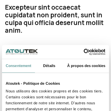
Excepteur sint occaecat
cupidatat non proident, sunt in
culpa qui officia deserunt mollit
anim.
Lorem ipsum dolor sit amet, consectetur
adipiscing elit, sed do eiusmod tempor
incididunt ut labore et dolore magna aliqua. Ut
enim ad minim veniam, quis nostrud exercitation
Consentement
Détails
À propos des cookies
ullamco laboris nisi ut aliquip ex ea commodo
consequat. Duis aute irure dolor in
reprehenderit in voluptate velit esse cillum
Atoutek - Politique de Cookies
dolore eu fugiat nulla pariatur. Excepteur sint
Nous utilisons des cookies propres et des cookies tiers.
occaecat cupidatat non proident, sunt in culpa
Certains cookies sont nécessaires pour le bon
qui officia deserunt mollit anim id est
fonctionnement de notre site internet. D’autres nous
laborum.Lorem ipsum dolor sit amet.
permettent d’analyser et personnaliser le contenu,