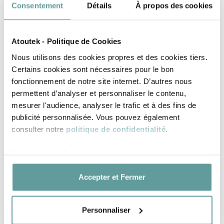
Consentement
Détails
À propos des cookies
Atoutek - Politique de Cookies
Nous utilisons des cookies propres et des cookies tiers.
Certains cookies sont nécessaires pour le bon
Obtenir une estimation
fonctionnement de notre site internet. D’autres nous
permettent d’analyser et personnaliser le contenu,
mesurer l'audience, analyser le trafic et à des fins de
publicité personnalisée. Vous pouvez également
consulter notre
politique de confidentialité
.
Vous pouvez choisir d’accepter tous les cookies en
POURQUOI CHOISIR
cliquant sur « Accepter et fermer » ou configurer vos
NOTRE RECYCLAGE INFORMATIQUE
préférences. À tout moment, vous pouvez modifier ou
Accepter et Fermer
retirer votre consentement en paramétrant vos cookies.
?
Personnaliser