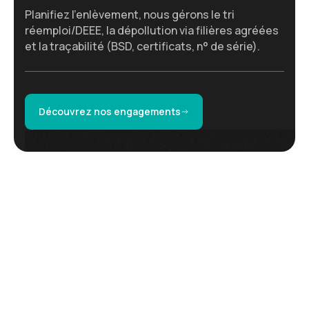
Planifiez l’enlèvement, nous gérons le tri
réemploi/DEEE, la dépollution via filières agréées
et la traçabilité (BSD, certificats, n° de série).
Découvrez nos engagements