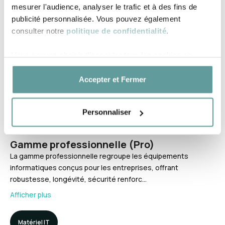
mesurer l'audience, analyser le trafic et à des fins de
Une filière de réemploi est un réseau d’acteurs spécialisés
publicité personnalisée. Vous pouvez également
dans la remise en circulation des équipements encore
fonctionnels via le recondi…
consulter notre
politique de confidentialité
.
Afficher plus
Vous pouvez choisir d’accepter tous les cookies en
cliquant sur « Accepter et fermer » ou configurer vos
Reprise / Réemploi
préférences. À tout moment, vous pouvez modifier ou
Accepter et Fermer
retirer votre consentement en paramétrant vos cookies.
Personnaliser
Gamme professionnelle (Pro)
La gamme professionnelle regroupe les équipements
informatiques conçus pour les entreprises, offrant
robustesse, longévité, sécurité renforc…
Afficher plus
Matériel IT