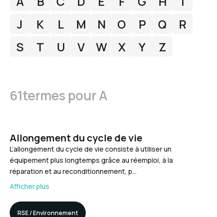
A
B
C
D
E
F
G
H
I
J
K
L
M
N
O
P
Q
R
S
T
U
V
W
X
Y
Z
61
termes pour
A
Allongement du cycle de vie
L’allongement du cycle de vie consiste à utiliser un
équipement plus longtemps grâce au réemploi, à la
réparation et au reconditionnement, p…
Afficher plus
RSE / Environnement