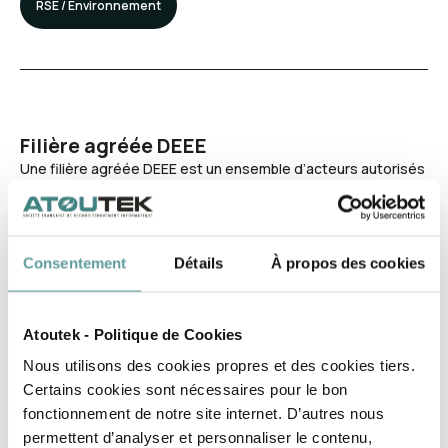
RSE / Environnement
Filière agréée DEEE
Une filière agréée DEEE est un ensemble d’acteurs autorisés
par l’État à collecter, dépolluer et recycler les déchets
électroniques dans le…
Afficher plus
Consentement
Détails
À propos des cookies
Recyclage / Déchets
Atoutek - Politique de Cookies
Nous utilisons des cookies propres et des cookies tiers.
Certains cookies sont nécessaires pour le bon
fonctionnement de notre site internet. D’autres nous
Filière de réemploi
permettent d’analyser et personnaliser le contenu,